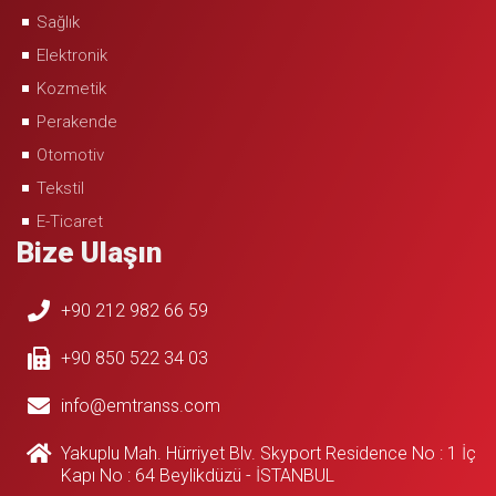
Sağlık
Elektronik
Kozmetik
Perakende
Otomotiv
Tekstil
E-Ticaret
Bize Ulaşın
+90 212 982 66 59
+90 850 522 34 03
info@emtranss.com
Yakuplu Mah. Hürriyet Blv. Skyport Residence No : 1 İç
Kapı No : 64 Beylikdüzü - İSTANBUL