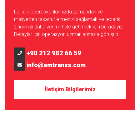
Lojistik operasyonlarınızda zamandan ve
maliyetten tasarruf etmenizi sağlamak ve tedarik
zincirinizi daha verimli hale getirmek için buradayız.
Detaylar için operasyon uzmanlarımızla görüşün.
+90 212 982 66 59
info@emtranss.com
İletişim Bilgilerimiz