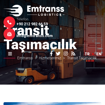
Telefon
+90 212 982 66 59
Transit
E-Mail
info@emtranss.com
Taşımacılık
TR
EN
Emtranss
Hizmetlerimiz
Transit Taşımacılık